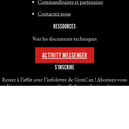
Commanditaires et partenaires
Contactez-nous
RESSOURCES
Voir les documents techniques
ACTIVITY MESSENGER
S’INSCRIRE
Restez à l’affût avec l’infolettre de GymCan ! Abonnez-vous
dès maintenant pour profiter d’offres exclusives, être aux
premières loges des annonces et recevoir les dernières
nouvelles de la gymnastique directement dans votre boîte de
réception.
S’INSCRIRE