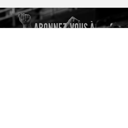
ABONNEZ-VOUS À
GYMNASTIQUE CANADA
Restez à l’affût avec l’infolettre de GymCan !
Abonnez-vous dès maintenant pour profiter
d’offres exclusives, être aux premières loges des
annonces et recevoir les dernières nouvelles de la
gymnastique directement dans votre boîte de
réception.
S’INSCRIRE