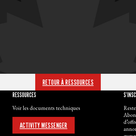
RETOUR À RESSOURCES
RESSOURCES
S’INS
Voir les documents techniques
Reste
Abonn
d’off
ACTIVITY MESSENGER
annon
gymna