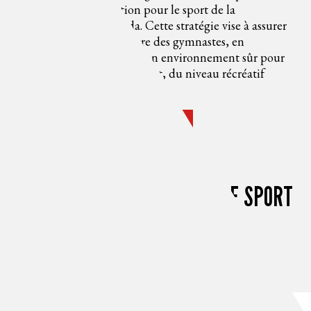
sécurité et de protection pour le sport de la
gymnastique au Canada. Cette stratégie vise à assurer
la sécurité et le mieux-être des gymnastes, en
permettant la création d’un environnement sûr pour
tous les participants au sport, du niveau récréatif
jusqu’au niveau national.
RENCONTREZ VOTRE COMITÉ
RESSOURCES GYMCAN SUR LE SPORT
SÉCURITAIRE
VOIR TOUTES LES RESSOURCES