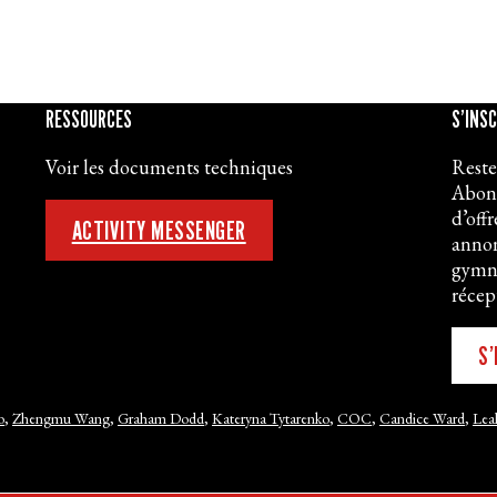
RESSOURCES
S’INS
Voir les documents techniques
Reste
Abonn
d’off
ACTIVITY MESSENGER
annon
gymna
récep
S’
o
,
Zhengmu Wang
,
Graham Dodd
,
Kateryna Tytarenko
,
COC
,
Candice Ward
,
Lea