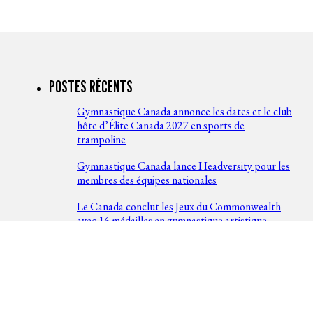
POSTES RÉCENTS
Gymnastique Canada annonce les dates et le club
hôte d’Élite Canada 2027 en sports de
trampoline
Gymnastique Canada lance Headversity pour les
membres des équipes nationales
Le Canada conclut les Jeux du Commonwealth
avec 16 médailles en gymnastique artistique
Le Canada ajoute trois médailles de plus aux
finales du concours général des Jeux du
Commonwealth
Le Canada remporte la médaille d’argent en