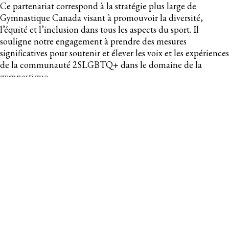
Ce partenariat correspond à la stratégie plus large de
Gymnastique Canada visant à promouvoir la diversité,
l’équité et l’inclusion dans tous les aspects du sport. Il
souligne notre engagement à prendre des mesures
significatives pour soutenir et élever les voix et les expériences
de la communauté 2SLGBTQ+ dans le domaine de la
gymnastique.
Pour obtenir de plus amples renseignements sur le
partenariat et les initiatives à venir, veuillez consulter le site
www.gymcan.org
ou communiquer avec le Dr Kacey Neely à
l’adresse
kneely@gymcan.org
.
À propos de Gymnastique Canada
Gymnastique Canada est l’organisme national qui régit le