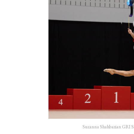
Suzanna Shahbazian GRI 