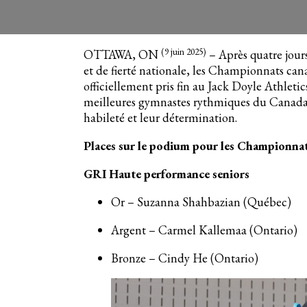
9 juin, 2025
(9 juin 2025)
OTTAWA, ON
– Après quatre jours
et de fierté nationale, les Championnats c
officiellement pris fin au Jack Doyle Athlet
meilleures gymnastes rythmiques du Canada qu
habileté et leur détermination.
Places sur le podium pour les Championna
GRI Haute performance seniors
Or – Suzanna Shahbazian (Québec)
Argent – Carmel Kallemaa (Ontario)
Bronze – Cindy He (Ontario)