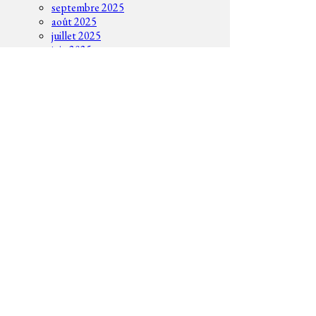
septembre 2025
août 2025
juillet 2025
juin 2025
mai 2025
avril 2025
mars 2025
février 2025
janvier 2025
décembre 2024
novembre 2024
octobre 2024
septembre 2024
août 2024
juin 2024
mai 2024
octobre 2023
septembre 2023
août 2023
CATÉGORIES
Actualités