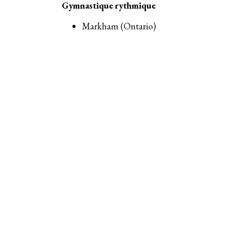
Gymnastique rythmique
Markham (Ontario)
Du 20 au 23 mai 2027
Sports de trampoline et gymnastique acro
Kitchener (Ontario)
Du 2 au 5 juin 2027*
Gymnastique artistique masculine et fémin
Kitchener (Ontario)
Du 7 au 13 juin 2027*
*Les dates définitives des compétitions et l’h
pourraient varier d’une journée. Les dates et
des compétitions complété au cours des pro