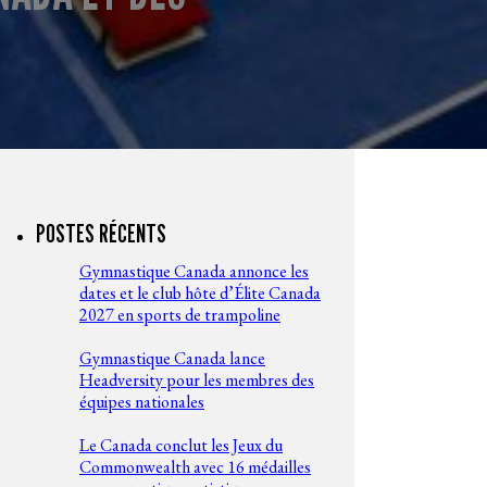
POSTES RÉCENTS
Gymnastique Canada annonce les
dates et le club hôte d’Élite Canada
2027 en sports de trampoline
Gymnastique Canada lance
Headversity pour les membres des
équipes nationales
Le Canada conclut les Jeux du
Commonwealth avec 16 médailles